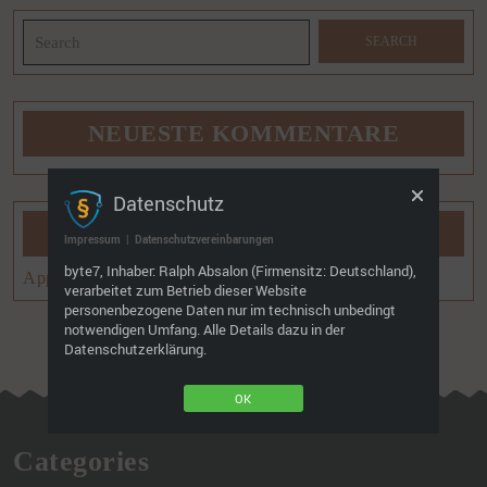
the
Search
home
for:
page
NEUESTE KOMMENTARE
Datenschutz
BLOGROLL
Impressum
|
Datenschutzvereinbarungen
byte7, Inhaber: Ralph Absalon (Firmensitz: Deutschland),
App Programmierung günstig
verarbeitet zum Betrieb dieser Website
personenbezogene Daten nur im technisch unbedingt
notwendigen Umfang. Alle Details dazu in der
Datenschutzerklärung.
OK
Categories